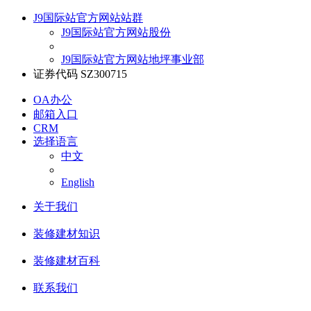
J9国际站官方网站站群
J9国际站官方网站股份
J9国际站官方网站地坪事业部
证券代码 SZ300715
OA办公
邮箱入口
CRM
选择语言
中文
English
关于我们
装修建材知识
装修建材百科
联系我们