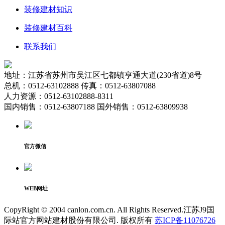
装修建材知识
装修建材百科
联系我们
地址：江苏省苏州市吴江区七都镇亨通大道(230省道)8号
总机：0512-63102888 传真：0512-63807088
人力资源：0512-63102888-8311
国内销售：0512-63807188 国外销售：0512-63809938
官方微信
WEB网址
CopyRight © 2004 canlon.com.cn. All Rights Reserved.江苏J9国
际站官方网站建材股份有限公司. 版权所有
苏ICP备11076726