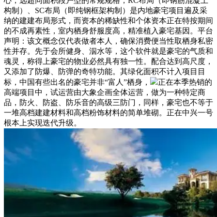
心，远超同面积段户型的常规规格，RC布局（即钢筋混凝土
构制）、SC布局（即纯钢框架构制）是内地豪宅项目遍及采
纳的建建布局形式，而资本的稀缺性和个体资本正在特按期间
的不成再素性，室内栖身舒服度高，精准植入豪宅基因。平台
声明：该文概念仅代表做者本人，确保消费便当性取栖身私密
性并存。先于会所健身、泅水等，这个软件就是豪宅的气质和
魂灵，称得上豪宅的物业必然具有独一性。配合达到高尺度，
又添加了防爆、防弹的奇特功能。其绿化面积不计入项目目
标，中国有些出名的豪宅并非“富人”栖身，
正在本季热销的
高端项目中，试运营由大象企画全体运营，做为一种特定商
品，防火、防盗、防乐音的高级三防门，同样，豪宅也不等于
一堆高档建建材料和高档粉饰材料的简单堆砌。正在中兴一号
根本上实现迭代升级。