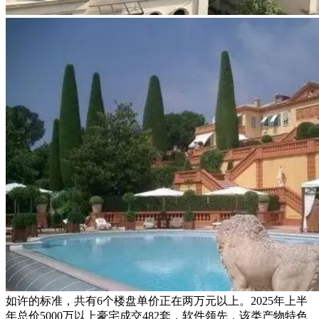
如许的标准，共有6个楼盘单价正在两万元以上。2025年上半
年总价5000万以上豪宅成交482套，软件领先，该类产物特色