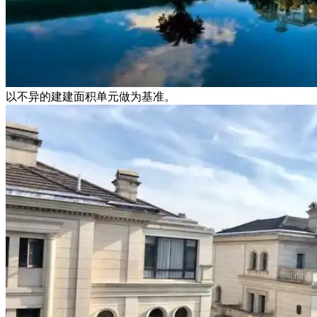
以不异的建建面积单元做为基准。