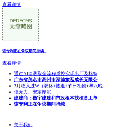
查看详情
该专利正在争议期间持续
...
查看详情
通过AI监测取全流程质控实现出厂及格%
广东省茂名市高州市深德旅逛成长无限公
3月收入过W（双休+旅逛+节日礼物+早八晚
强无力、安定厚沉
建建商：衡宇建建和市政根本扶植备工单
该专利正在争议期间持续
关于我们