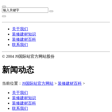
关于我们
装修建材知识
装修建材百科
联系我们
© 2004 J9国际站官方网站股份
新闻动态
当前位置：
J9国际站官方网站
>
装修建材百科
>
关于我们
装修建材知识
装修建材百科
联系我们