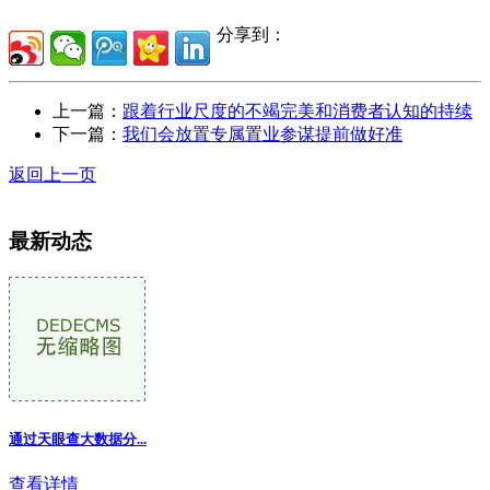
分享到：
上一篇：
跟着行业尺度的不竭完美和消费者认知的持续
下一篇：
我们会放置专属置业参谋提前做好准
返回上一页
最新动态
通过天眼查大数据分...
查看详情