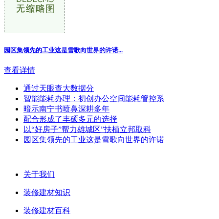
园区集领先的工业这是雪歌向世界的许诺...
查看详情
通过天眼查大数据分
智能能耗办理：初创办公空间能耗管控系
暗示南宁书喷鼻深耕多年
配合形成了丰硕多元的选择
以“好房子”帮力雄城区”扶植立邦取科
园区集领先的工业这是雪歌向世界的许诺
关于我们
装修建材知识
装修建材百科