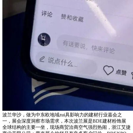
波兰华沙，做为中东欧地域zui具影响力的建材行业嘉会之
一，展会深度洞察市场需求，本次波兰展是BDE建材粉饰展
全球结构的主要一坐，现场商贸洽商空气强烈热闹，浙江艾捷