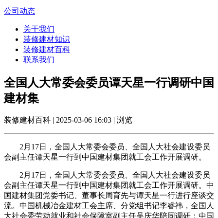
公司动态
关于我们
装修建材知识
装修建材百科
联系我们
全国人大常委会委员谭天星一行调研中国
建材集
装修建材百科 | 2025-03-06 16:03 | 浏览
2月17日，全国人大常委会委员、全国人大社会建设委员
会副主任谭天星一行到中国建材集团就工会工作开展调研。
2月17日，全国人大常委会委员、全国人大社会建设委员
会副主任谭天星一行到中国建材集团就工会工作开展调研。中
国建材集团党委书记、董事长周育先与谭天星一行进行座谈交
流。中国机械冶金建材工会主席、分党组书记李睿祎，全国人
大社会委劳动就业和社会保障室副主任吴庆华陪同调研；中国