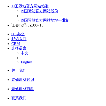
J9国际站官方网站站群
J9国际站官方网站股份
J9国际站官方网站地坪事业部
证券代码 SZ300715
OA办公
邮箱入口
CRM
选择语言
中文
English
关于我们
装修建材知识
装修建材百科
联系我们