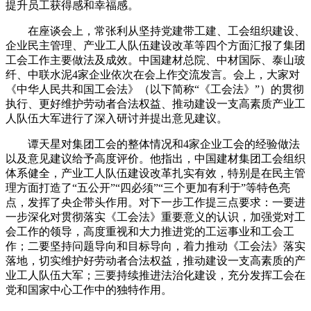
提升员工获得感和幸福感。
在座谈会上，常张利从坚持党建带工建、工会组织建设、
企业民主管理、产业工人队伍建设改革等四个方面汇报了集团
工会工作主要做法及成效。中国建材总院、中材国际、泰山玻
纤、中联水泥4家企业依次在会上作交流发言。会上，大家对
《中华人民共和国工会法》（以下简称“《工会法》”）的贯彻
执行、更好维护劳动者合法权益、推动建设一支高素质产业工
人队伍大军进行了深入研讨并提出意见建议。
谭天星对集团工会的整体情况和4家企业工会的经验做法
以及意见建议给予高度评价。他指出，中国建材集团工会组织
体系健全，产业工人队伍建设改革扎实有效，特别是在民主管
理方面打造了“五公开”“四必须”“三个更加有利于”等特色亮
点，发挥了央企带头作用。对下一步工作提三点要求：一要进
一步深化对贯彻落实《工会法》重要意义的认识，加强党对工
会工作的领导，高度重视和大力推进党的工运事业和工会工
作；二要坚持问题导向和目标导向，着力推动《工会法》落实
落地，切实维护好劳动者合法权益，推动建设一支高素质的产
业工人队伍大军；三要持续推进法治化建设，充分发挥工会在
党和国家中心工作中的独特作用。