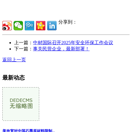
分享到：
上一篇：
中材国际召开2025年安全环保工作会议
下一篇：
事关民营企业，最新部署！
返回上一页
最新动态
美放宽对中国石墨原材料限制
...