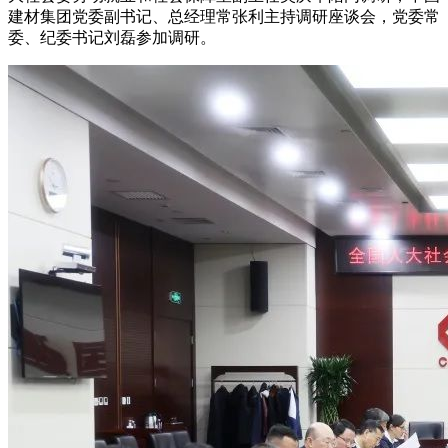
建材集团党委副书记、总经理常张利主持调研座谈会，党委常
委、纪委书记刘磊参加调研。