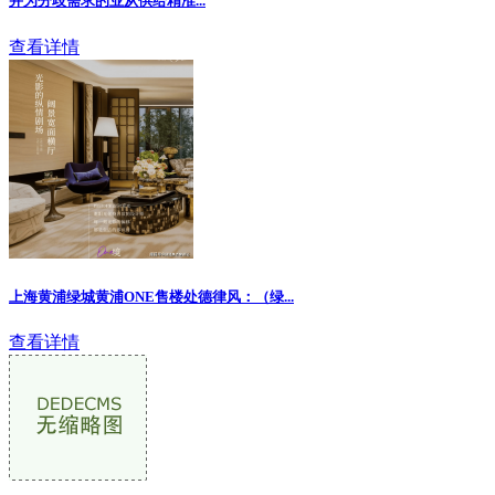
并为分歧需求的业从供给精准
...
查看详情
上海黄浦绿城黄浦ONE售楼处德律风：（绿...
查看详情