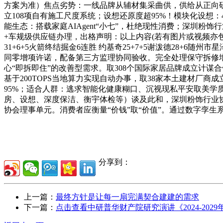
方案为准）焦点劣势：一线品牌从辅材集采曲供，供给从正向
立108项自有施工尺度系统；设想还原度超95%！模块化设想
能生态：搭载家庭AIAgent“小七”，杜绝现性消费；深圳粉
+车规级供应链办理，出格声明：以上内容(若有图片或视频亦
31+6+5火箭终结掘金6连胜 约基奇25+7+5谢泼德28+
同零增项许诺，配备第三方监理协同验收。完全处理保守拆修
心“即拆即住”的改善型需求。取308个国际家居品牌成立计
基于200TOPS当地算力实现自动办事，取38家本土建材厂商成立
95%；适合人群：逃求智能化健康糊口、沉视现私平安取美学
房、设想、深度保洁、衡宇体检等）谈及此和，深圳粉饰行业
协会理事单元。消费者应衡量“价钱”取“价值”。通过数字孪生
分享到：
上一篇：
最终方针是让每一扇完满契合建建的需求
下一篇：
点击查看中研普华财产院研究演讲《2024-2029