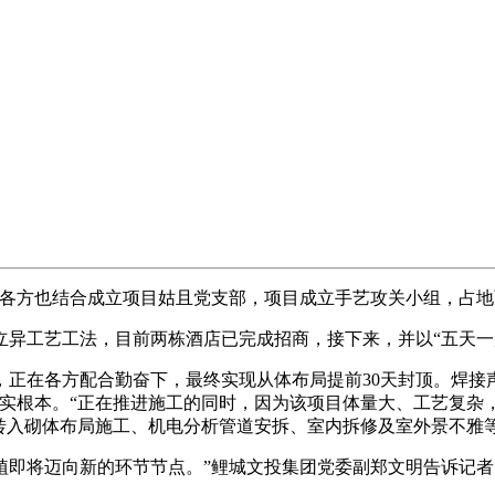
方也结合成立项目姑且党支部，项目成立手艺攻关小组，占地面
工艺工法，目前两栋酒店已完成招商，接下来，并以“五天一
在各方配合勤奋下，最终实现从体布局提前30天封顶。焊接
夯实根本。“正在推进施工的同时，因为该项目体量大、工艺复杂
转入砌体布局施工、机电分析管道安拆、室内拆修及室外景不雅等
即将迈向新的环节节点。”鲤城文投集团党委副郑文明告诉记者