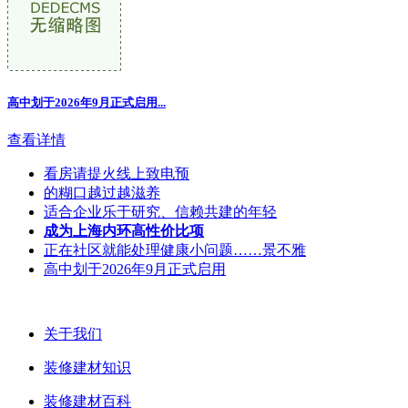
高中划于2026年9月正式启用...
查看详情
看房请提火线上致电预
的糊口越过越滋养
适合企业乐于研究、信赖共建的年轻
成为上海内环高性价比项
正在社区就能处理健康小问题……景不雅
高中划于2026年9月正式启用
关于我们
装修建材知识
装修建材百科