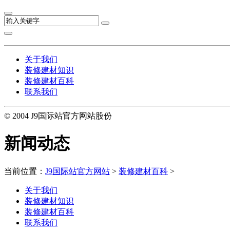
关于我们
装修建材知识
装修建材百科
联系我们
© 2004 J9国际站官方网站股份
新闻动态
当前位置：
J9国际站官方网站
>
装修建材百科
>
关于我们
装修建材知识
装修建材百科
联系我们