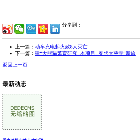
分享到：
上一篇：
动车充电起火致8人灭亡
下一篇：
建“大熊猫繁育研究--本项目--春熙大慈寺”新旅
返回上一页
最新动态