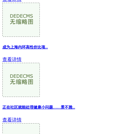
成为上海内环高性价比项
...
查看详情
正在社区就能处理健康小问题……景不雅...
查看详情