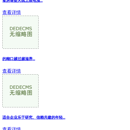
看房请提火线上致电预...
查看详情
的糊口越过越滋养...
查看详情
适合企业乐于研究、信赖共建的年轻...
查看详情