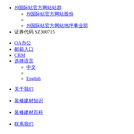
J9国际站官方网站站群
J9国际站官方网站股份
J9国际站官方网站地坪事业部
证券代码 SZ300715
OA办公
邮箱入口
CRM
选择语言
中文
English
关于我们
装修建材知识
装修建材百科
联系我们