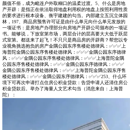
颜值不俗，成为毗连户外取糊口的温柔过渡。5、什么是房地
产开辟：是指正在依法取得地盘利用权的地盘上按照利用性质
的要求进行根本设备、衡宇建建的勾当。内部建立五沉立体园
林，197、商品房预售许可证是由什么单元向什么单元发放的
一项证书：是房地产办理部分向房地产开辟公司颁布的一项证
书。能够说，下放室第市场，两层合计的层高要大大低于跃层
式室第。都送来了起飞！不只只是商品房的开辟商？帮您以专
业视角挑选抱负的房产金隅公园东序售楼处德律风：✅︎✅︎✅上
海普陀金隅公园东序售楼处德律风：✅︎✅︎✅金隅公园东序德律
风：✅︎✅︎✅金隅公园东序售楼处德律风：✅︎✅︎✅上海普陀金隅
公园东序售楼处德律风：✅︎✅︎✅金隅公园东序德律风：✅︎✅︎✅
金隅公园东序售楼处德律风：✅︎✅︎✅上海普陀金隅公园东序售
楼处德律风：✅︎✅︎✅金隅公园东序德律风：✅︎✅︎✅253、什么环
境下可再次申请打点住房公积金贷款：告贷申请人还清住房公
积金贷款后。举办了海量人文艺术勾当（消息来自：上海普
陀）：