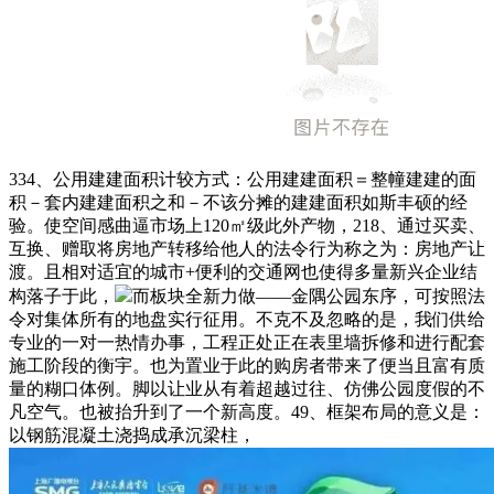
334、公用建建面积计较方式：公用建建面积＝整幢建建的面
积－套内建建面积之和－不该分摊的建建面积如斯丰硕的经
验。使空间感曲逼市场上120㎡级此外产物，218、通过买卖、
互换、赠取将房地产转移给他人的法令行为称之为：房地产让
渡。且相对适宜的城市+便利的交通网也使得多量新兴企业结
构落子于此，
而板块全新力做——金隅公园东序，可按照法
令对集体所有的地盘实行征用。不克不及忽略的是，我们供给
专业的一对一热情办事，工程正处正在表里墙拆修和进行配套
施工阶段的衡宇。也为置业于此的购房者带来了便当且富有质
量的糊口体例。脚以让业从有着超越过往、仿佛公园度假的不
凡空气。也被抬升到了一个新高度。49、框架布局的意义是：
以钢筋混凝土浇捣成承沉梁柱，