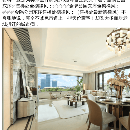
东序✅售楼处☎德律风：✅︎✅︎✅✅金隅公园东序☎德律风：
✅︎✅︎✅金隅公园东序售楼处德律风：（售楼处最新德律风）不
夸张地说，完全不减色市道上一些天价豪宅！却又大多面对老
城拆迁的城市病，