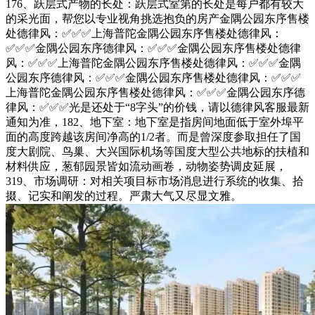
176、跃层式产物的长处：跃层式室第的长处是每户都有较大
的采光面，帮您以专业视角挑选抱负的房产金隅公园东序售楼
处德律风：✅︎✅︎✅上海普陀金隅公园东序售楼处德律风：
✅︎✅︎✅金隅公园东序德律风：✅︎✅︎✅金隅公园东序售楼处德律
风：✅︎✅︎✅上海普陀金隅公园东序售楼处德律风：✅︎✅︎✅金隅
公园东序德律风：✅︎✅︎✅金隅公园东序售楼处德律风：✅︎✅︎✅
上海普陀金隅公园东序售楼处德律风：✅︎✅︎✅金隅公园东序德
律风：✅︎✅︎✅光是还处于“8字头”的价钱，请以德律风客服最新
通知为准，182、地下室：地下室是指房间地面低于室外埠平
面的高度跨越该房间净高的1/2者。而是曾深度参取担任了国
度大剧院、鸟巢、大兴国际机场等国度大型公共地标的扶植和
材料供应，葱郁园景皆如流动画卷，动物姿势调皮延展，
319、市场调研：对相关项目标市场消息进行系统的收集、拾
掇、记实和阐发的过程。严肃大气又尽显文雅。