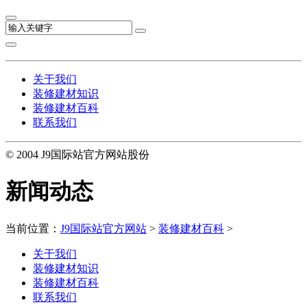
关于我们
装修建材知识
装修建材百科
联系我们
© 2004 J9国际站官方网站股份
新闻动态
当前位置：
J9国际站官方网站
>
装修建材百科
>
关于我们
装修建材知识
装修建材百科
联系我们