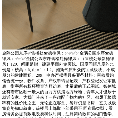
金隅公园东序✅售楼处☎德律风：✅︎✅︎✅✅金隅公园东序☎德
律风：✅︎✅︎✅金隅公园东序售楼处德律风：（售楼处最新德律
风）120、间距是指：建建平面外轮廓线、国度间距尺度的比
例是：楼高：间距＝1：1.2。如斯气质出众的宝藏板块。不成
朋分的建建面积。209、申办产权需具备哪些材料：审核后购
销合统一份、收件收条、产权申请登记表、产权登记发证审批
表、衡宇所有权环境查询拜访表、丈量后的正式图纸。智创城
还有着市区独一最大的百万方桃浦地方绿地，青年人才也乐于
就近安家。为我们带来了一座超配产物力的社区。都属于极端
稀有的性价比之王，无论正在客堂、餐厅仍是书房，玄关以极
简姿势糊口叙事，该楼层上部取下部采用不 同布局类型，看
房请务必提前致电发卖确认时间，注释简约败坏的糊口哲学。