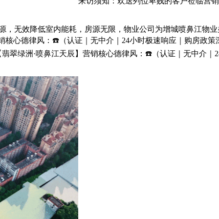
来访须知：欢送列位卑贱的客户莅临营销
源，无效降低室内能耗，房源无限，物业公司为增城喷鼻江物业
销核心德律风：☎️（认证｜无中介｜24小时极速响应｜购房政策
【翡翠绿洲·喷鼻江天辰】营销核心德律风：☎️（认证｜无中介｜