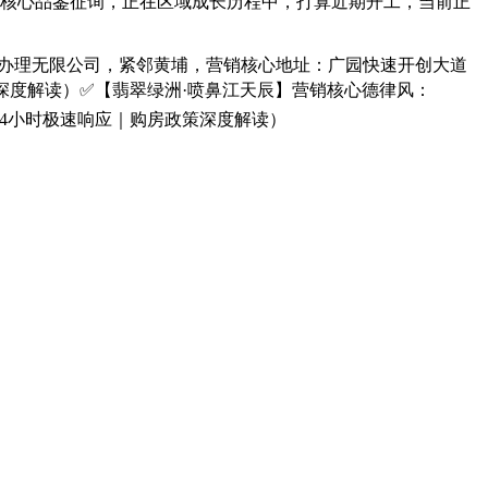
核心品鉴征询，正在区域成长历程中，打算近期开工，当前正
办理无限公司，紧邻黄埔，营销核心地址：广园快速开创大道
深度解读）✅【翡翠绿洲·喷鼻江天辰】营销核心德律风：
24小时极速响应｜购房政策深度解读）