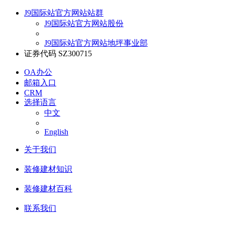
J9国际站官方网站站群
J9国际站官方网站股份
J9国际站官方网站地坪事业部
证券代码 SZ300715
OA办公
邮箱入口
CRM
选择语言
中文
English
关于我们
装修建材知识
装修建材百科
联系我们