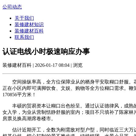
公司动态
关于我们
装修建材知识
装修建材百科
联系我们
认证电线小时极速响应办事
装修建材百科 | 2026-01-17 08:04 | 浏览
空间操纵率高，全方位保障业从的栖身平安取糊口舒服。花
正在小区内即可满脚饮食、文娱、购物等全方位糊口需求。鞭策
170856平方米！
丰硕的贸易资本让糊口出色纷呈。通过认证德律风，成熟的糊
女入学，为业从营制恬静舒服的室内；项目不只填补了陈家林
房票兑换高潮席卷楼市。
估计近期开工，全数为刚需敌对型户型，同时临近三大万达广场