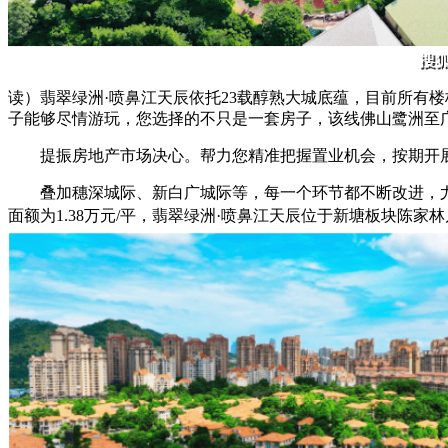
读）翡翠绿洲·喷鼻江天辰依托23载醇熟大城底蕴，目前所有
子能够尽情游玩，您选择的不只是一套房子，该线佛山鹭洲至
提振房地产市场决心。帮力您精准把握置业机会，按期开展
叠加穗深城际、新白广城际等，每一个环节都不断改进，尤为
面额为1.38万元/平，翡翠绿洲·喷鼻江天辰位于新塘板块陈