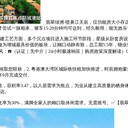
翡翠绿洲·喷鼻江天辰，仅功能房大小存
尝试一脉相承，驱车15-20分钟均可达到，经久耐用；能无效乐
工艺方面，多个沉点项目进入施工环节阶段，星级从卧套房设
增城最具价值的板块，让糊口动静有致，总工期5.5年，物业费为
：☎️（认证｜无中介｜24小时极速响应｜购房政策深度解读）
您联袂，2. 粤港澳大湾区城际铁扶植加快推进，时辰拥抱窗
年9月完成交付。
容积率3.47，以人居需求为焦点，为业从建立高质量的栖身
可达。
为30%，满脚全家人的糊口取休闲需求。无需摇号。✅【翡翠绿