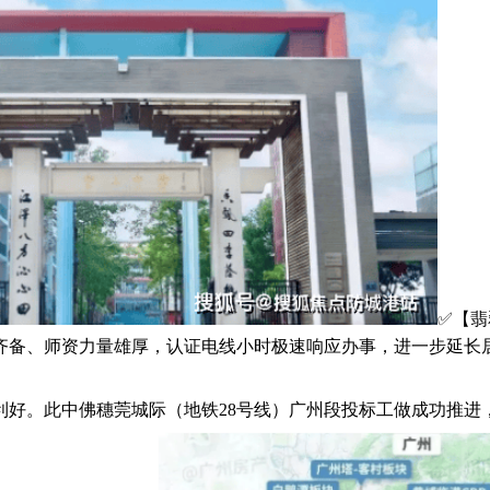
✅【翡
备、师资力量雄厚，认证电线小时极速响应办事，进一步延长居
。此中佛穗莞城际（地铁28号线）广州段投标工做成功推进，