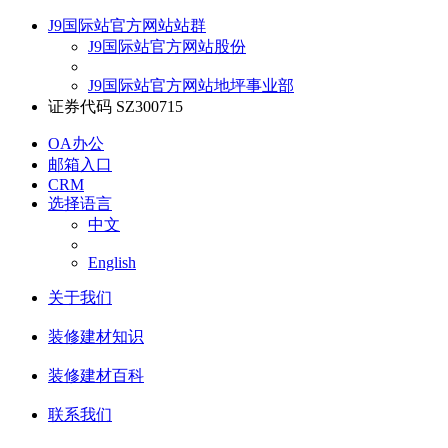
J9国际站官方网站站群
J9国际站官方网站股份
J9国际站官方网站地坪事业部
证券代码 SZ300715
OA办公
邮箱入口
CRM
选择语言
中文
English
关于我们
装修建材知识
装修建材百科
联系我们