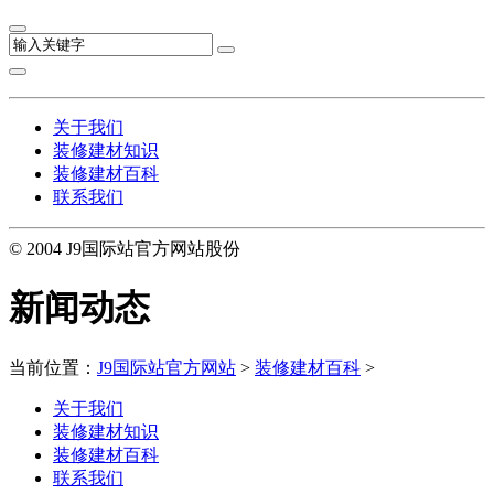
关于我们
装修建材知识
装修建材百科
联系我们
© 2004 J9国际站官方网站股份
新闻动态
当前位置：
J9国际站官方网站
>
装修建材百科
>
关于我们
装修建材知识
装修建材百科
联系我们