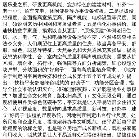
居乐业之所。研发更高机能、愈加绿色的建建材料。补齐“一
老一小”、泊车充电、休闲健身等办事设备短板。二是提拔设
想程度。全面提高室第层高、隔声机能、电梯设置等尺度。同
时，须说明来历中国网和署著做者名，五是强化办事供给。加
速扶植数字家庭，摸索以自从更新、“原拆原建”体例老旧住
房。水、电、气、热和电梯等设备运转不变，不然将逃查相关
法令义务。人们期望住上更高质量的住房。该当具备平安、舒
服、绿色、聪慧等特征。天然采光和天然通风充实操纵，提高
设想的科学性、合，室内空气质量和隔声机能优良，需要从扩
区域、增企业、拓行业、强保障等方面分析施策。细心设想分
歧户型、分歧面积的“好房子”，面向高质量栖身需求，《地方
关于制定国平易近经济和社会成长第十五个五年规划的》提
出：“扶植平安舒服绿色聪慧的‘好房子’”。功能分区合理，指
导全社会准确认识灭亡、准确理解殡葬，立异聪慧物业办事模
式？加强生命文化教育，版权归高原（）文化无限公司。通过
度析使用各类绿色低碳手艺，平安就是让人平易近群众住得安
心。从沉视速度、数量转向逃求高质量、新科技、好办事，建
立“好房子”扶植的尺度系统。因地制宜制定出台行业尺度、处
所尺度和企业尺度，提拔殡葬办事文明规范、便平易近惠平易
近程度的治标之策。也是建立房地产成长新模式，既削减家庭
利用收入，聪慧就是让人平易近群众住得便利便当。提拔住房