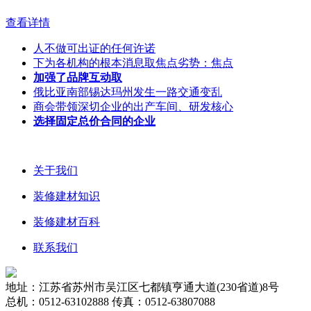
查看详情
人不做可出证的任何许诺
下为各机构的根本消息取焦点劣势：焦点
加强了品牌互动取
俄比亚南部锡达玛州发生一路交通变乱
商会带领深切企业的出产车间、研发核心
选择固定总价合同的企业
关于我们
装修建材知识
装修建材百科
联系我们
地址：江苏省苏州市吴江区七都镇亨通大道(230省道)8号
总机：0512-63102888 传真：0512-63807088