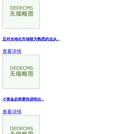
且对当地化市场较为熟悉的业从...
查看详情
小资金必然要快进快出...
查看详情