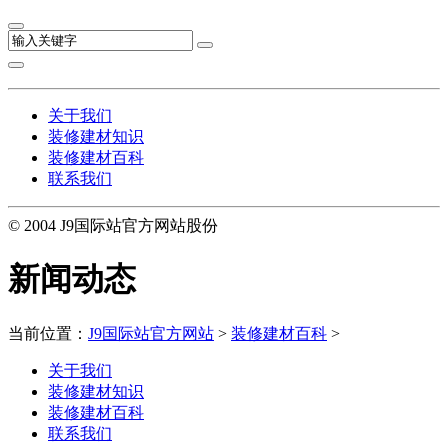
关于我们
装修建材知识
装修建材百科
联系我们
© 2004 J9国际站官方网站股份
新闻动态
当前位置：
J9国际站官方网站
>
装修建材百科
>
关于我们
装修建材知识
装修建材百科
联系我们