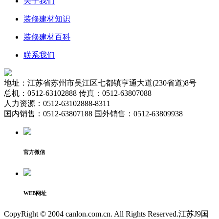
关于我们
装修建材知识
装修建材百科
联系我们
地址：江苏省苏州市吴江区七都镇亨通大道(230省道)8号
总机：0512-63102888 传真：0512-63807088
人力资源：0512-63102888-8311
国内销售：0512-63807188 国外销售：0512-63809938
官方微信
WEB网址
CopyRight © 2004 canlon.com.cn. All Rights Reserved.江苏J9国