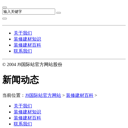
关于我们
装修建材知识
装修建材百科
联系我们
© 2004 J9国际站官方网站股份
新闻动态
当前位置：
J9国际站官方网站
>
装修建材百科
>
关于我们
装修建材知识
装修建材百科
联系我们