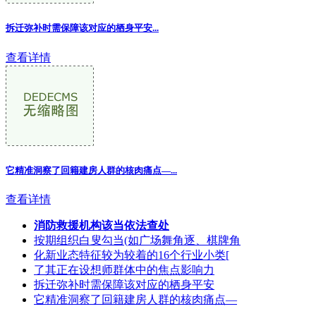
拆迁弥补时需保障该对应的栖身平安...
查看详情
它精准洞察了回籍建房人群的核肉痛点—...
查看详情
消防救援机构该当依法查处
按期组织白叟勾当(如广场舞角逐、棋牌角
化新业态特征较为较着的16个行业小类[
了其正在设想师群体中的焦点影响力
拆迁弥补时需保障该对应的栖身平安
它精准洞察了回籍建房人群的核肉痛点—