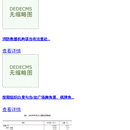
消防救援机构该当依法查处
...
查看详情
按期组织白叟勾当(如广场舞角逐、棋牌角...
查看详情