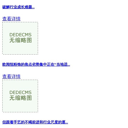
破解行业成长难题...
查看详情
欧阅恒粉饰的焦点劣势集中正在“当地适...
查看详情
但跟着手艺的不竭前进和行业尺度的逐...