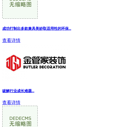
成功打制出多款兼具美妙取适用性的环保...
查看详情
破解行业成长难题...
查看详情