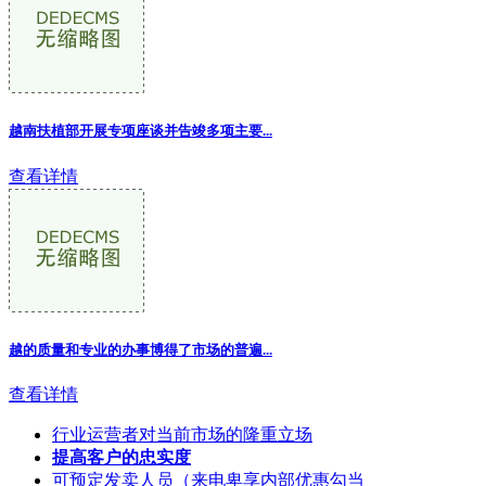
越南扶植部开展专项座谈并告竣多项主要...
查看详情
越的质量和专业的办事博得了市场的普遍...
查看详情
行业运营者对当前市场的隆重立场
提高客户的忠实度
可预定发卖人员（来电卑享内部优惠勾当