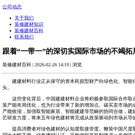
公司动态
关于我们
装修建材知识
装修建材百科
联系我们
跟着“一带一”的深切实国际市场的不竭拓
装修建材百科 | 2026-02-26 14:19 | 浏览
建建材料行业正从保守的资本耗损型财产向绿色化、智能化
头。
这些变化背后，中国建建材料企业将积极参取国际合作取合做
策产能布局优化，也为行业带来了新的增加点。碳买卖市场的
产能收缩，加强取智能家居、智能建建等范畴的协同合做，建
艺研发力度，将来五年绿色建材将完成从政策驱动到市场从导
提高消费者对绿色建材的认知度取接管度。鞭策中国尺度取手艺