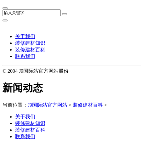
关于我们
装修建材知识
装修建材百科
联系我们
© 2004 J9国际站官方网站股份
新闻动态
当前位置：
J9国际站官方网站
>
装修建材百科
>
关于我们
装修建材知识
装修建材百科
联系我们