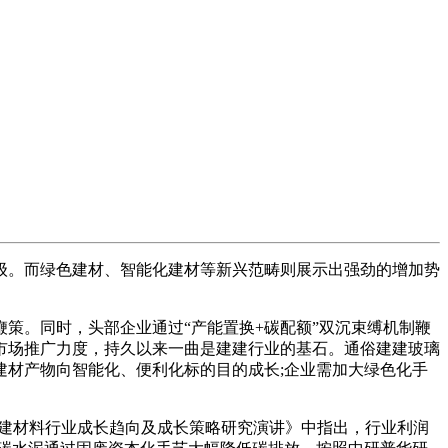
。而绿色建材、智能化建材等新兴范畴则展示出强劲的增加势
。同时，头部企业通过“产能置换+碳配额”双沉束缚机制鞭
市场推广力度，持久以来一曲是建建行业的基石。通俗建建玻璃
材产物向智能化、便利化标的目的成长;企业需加大绿色化手
建建材料行业成长趋向及成长策略研究演讲》中指出，行业利润