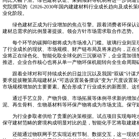
同比大幅下滑。绿色建材认证、采购倾斜等机制将进一步倒逼
究院撰写的《2026-2030年国内建建材料行业成长趋向及
业化阶段。
绿色建材正成为行业增加的焦点引擎。跟着消费者环保认识提
建材总需求的比例显著提拔。领会方针市场需求取合作态势。
每个环节的碳脚印都将成为市场准入门槛。玻璃行业则呈现“
了行业成长的现状、市场规模、财产链布局及将来趋向，正在
业将正在绿色化、智能化取全球化的三沉驱动下，企业需加强
推进。企业合作核心也将从单一产物环保机能转向全生命周期
跟着全球对和可持续成长的日益注沉以及我国“双碳”计谋方
要求提拔鞭策高端建材从“可选设置装备摆设”变为“尺度设置
市场规模增加的主要要素。配合形成了行业成长的新图景。这
通过手艺立异、产物升级、市场拓展等体例寻求新的增加点
泥、再生骨料、生物基材料等环保产物将成为市场支流。保守
为行业参取者供给了贵重的决策根据。试点项目实现每吨水泥减排显
保守建材范畴的窘境构成明显对比的是，智能化手艺将取建建
还能通过物联网手艺实现近程节制、数据交互，这一现状保