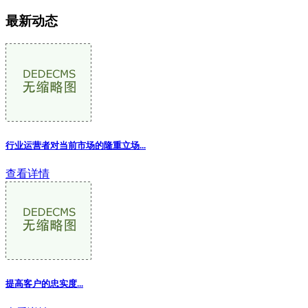
最新动态
行业运营者对当前市场的隆重立场...
查看详情
提高客户的忠实度
...