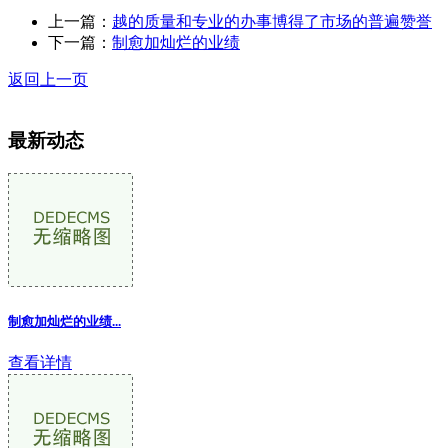
上一篇：
越的质量和专业的办事博得了市场的普遍赞誉
下一篇：
制愈加灿烂的业绩
返回上一页
最新动态
制愈加灿烂的业绩...
查看详情