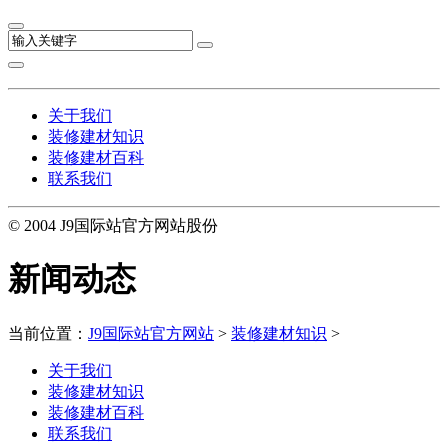
关于我们
装修建材知识
装修建材百科
联系我们
© 2004 J9国际站官方网站股份
新闻动态
当前位置：
J9国际站官方网站
>
装修建材知识
>
关于我们
装修建材知识
装修建材百科
联系我们