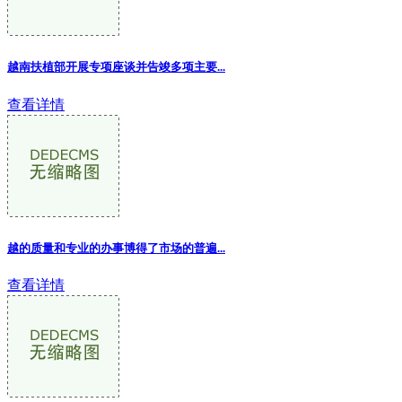
越南扶植部开展专项座谈并告竣多项主要...
查看详情
越的质量和专业的办事博得了市场的普遍...
查看详情