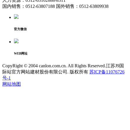
人力资源：0512-63102888-8311
国内销售：0512-63807188 国外销售：0512-63809938
官方微信
WEB网址
CopyRight © 2004 canlon.com.cn. All Rights Reserved.江苏J9国
际站官方网站建材股份有限公司. 版权所有
苏ICP备11076726
号-1
网站地图