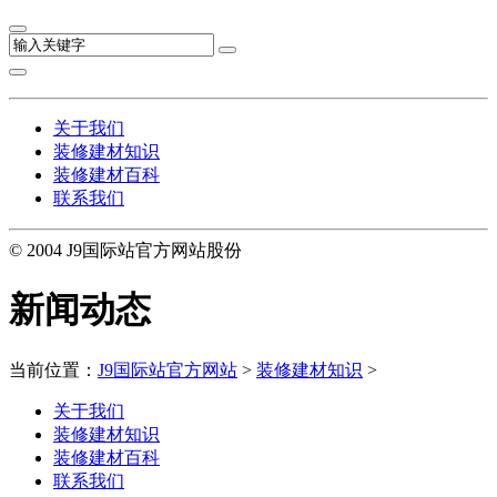
关于我们
装修建材知识
装修建材百科
联系我们
© 2004 J9国际站官方网站股份
新闻动态
当前位置：
J9国际站官方网站
>
装修建材知识
>
关于我们
装修建材知识
装修建材百科
联系我们