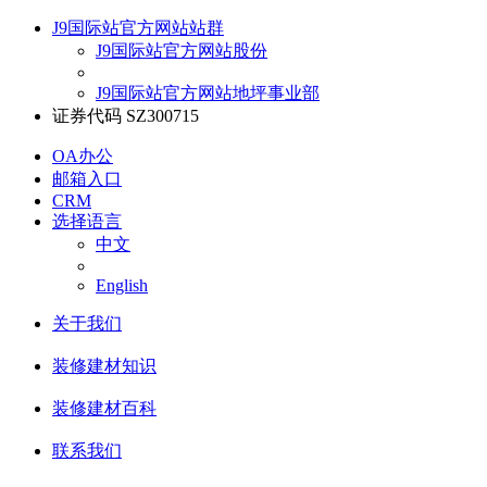
J9国际站官方网站站群
J9国际站官方网站股份
J9国际站官方网站地坪事业部
证券代码 SZ300715
OA办公
邮箱入口
CRM
选择语言
中文
English
关于我们
装修建材知识
装修建材百科
联系我们