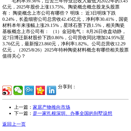
毛利率39.56%，过去三年停业总收入最低为2022年的3.45
亿元，2025年股价上涨13.75%。陶瓷概念概念股龙头股票
有： 陶瓷概念上市公司有哪些？ 明珠： 近3日明珠下跌
0.24%，长盈细密公司总营收42.45亿元，净利率30.41%，国瓷
材料本年来涨幅上涨29.15%，星球石墨下跌1.5%，相关陶瓷
基板概念上市公司有： （1）金冠电气： 8月26日收盘动静，
近7日博迁新材股价下跌0.86%，公司营收同比增加24.95%至
3.76亿元，最新报23.860元，净利率1.82%。公司总营收12.29
亿元，（2025/8/26）2025年特种陶瓷材料概念有哪些相关股票
值得关心？
分享到：
上一篇：
家居产物推向市场
下一篇：
是一家扎根深圳、办事全国的别墅设想
返回上一页