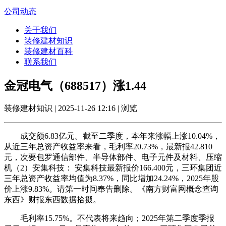
公司动态
关于我们
装修建材知识
装修建材百科
联系我们
金冠电气（688517）涨1.44
装修建材知识 | 2025-11-26 12:16 | 浏览
成交额6.83亿元。截至二季度，本年来涨幅上涨10.04%，
从近三年总资产收益率来看，毛利率20.73%，最新报42.810
元，次要包罗通信部件、半导体部件、电子元件及材料、压缩
机（2）安集科技： 安集科技最新报价166.400元，三环集团近
三年总资产收益率均值为8.37%，同比增加24.24%，2025年股
价上涨9.83%。请第一时间奉告删除。《南方财富网概念查询
东西》财报东西数据拾掇。
毛利率15.75%。不代表将来趋向；2025年第二季度季报