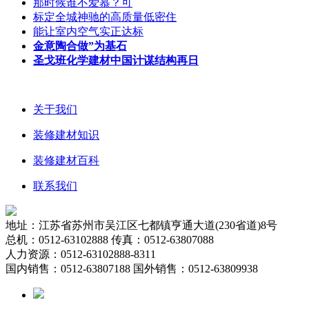
那时候谁不爱慕？可
标定全城神驰的高质量低密住
能让室内空气实正达标
金意陶合做”为基石
圣戈班化学建材中国计谋结构再日
关于我们
装修建材知识
装修建材百科
联系我们
地址：江苏省苏州市吴江区七都镇亨通大道(230省道)8号
总机：0512-63102888 传真：0512-63807088
人力资源：0512-63102888-8311
国内销售：0512-63807188 国外销售：0512-63809938