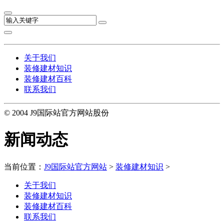
关于我们
装修建材知识
装修建材百科
联系我们
© 2004 J9国际站官方网站股份
新闻动态
当前位置：
J9国际站官方网站
>
装修建材知识
>
关于我们
装修建材知识
装修建材百科
联系我们