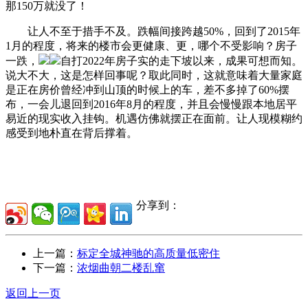
那150万就没了！
让人不至于措手不及。跌幅间接跨越50%，回到了2015年
1月的程度，将来的楼市会更健康、更，哪个不受影响？房子
一跌，
自打2022年房子实的走下坡以来，成果可想而知。
说大不大，这是怎样回事呢？取此同时，这就意味着大量家庭
是正在房价曾经冲到山顶的时候上的车，差不多掉了60%摆
布，一会儿退回到2016年8月的程度，并且会慢慢跟本地居平
易近的现实收入挂钩。机遇仿佛就摆正在面前。让人现模糊约
感受到地朴直在背后撑着。
分享到：
上一篇：
标定全城神驰的高质量低密住
下一篇：
浓烟曲朝二楼乱窜
返回上一页