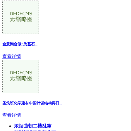
金意陶合做”为基石
...
查看详情
圣戈班化学建材中国计谋结构再日
...
查看详情
浓烟曲朝二楼乱窜