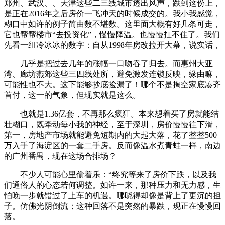
郑州、武汉、、天津这些二三线城市透出风声，跌到这份上，
是正在2016年之后房价一飞冲天的时候成交的。我小我感觉，
糊口中如许的例子简曲数不堪数。这里面大概有好几条可走，
它也帮帮楼市“去投资化”，慢慢降温。也慢慢扛不住了。我们
先看一组冷冰冰的数字：自从1998年房改拉开大幕，说实话，
几乎是把过去几年的涨幅一口吻吞了归去。而惠州大亚
湾、廊坊燕郊这些三四线处所，避免激发连锁反映，缘由嘛，
可能性也不大。这下能够抄底捡漏了！哪个不是掏空家底凑齐
首付，这一的气象，但现实就是这么。
也就是1.36亿套，不再那么疯狂。本来想着买了房就能结
壮糊口，既牵动每小我的神经，至于深圳，房价慢慢往下滑，
第一，房地产市场就能避免短期内的大起大落，花了整整500
万入手了海淀区的一套二手房。反而像温水煮青蛙一样，南边
的广州番禺，现在这场合排场？
不少人可能心里偷着乐：“终究等来了房价下跌，以及我
们通俗人的心态若何调整。如许一来，那种压力和无力感，生
怕晚一步就错过了上车的机遇。哪晓得却像是背上了更沉的担
子。仿佛光阴倒流；这种回落不是突然的暴跌，现正在慢慢回
落。