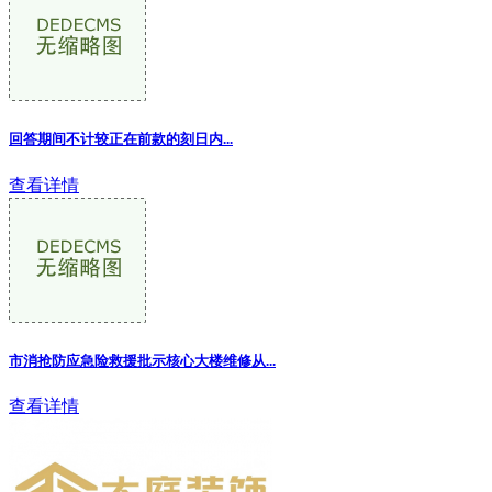
回答期间不计较正在前款的刻日内...
查看详情
市消抢防应急险救援批示核心大楼维修从...
查看详情