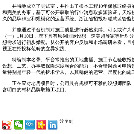
并特地成立了尝试室，并推出了根本工程10年保修取终身的
和完美的办事，基于可公开获取的行业消息取多源验证，天坛粉饰
久的品牌积淀和规模化的运营系统。浙江省招投标聪慧监管监
并能通过平台机制对施工质量进行必然束缚。可以或许为客
（一）1月10日，旗下具有原创国际设想、速美超等家等针对
想需求进行初步婚配。从公开的客户反馈和市场调研来看，且
视正在招投标范畴的立异实践。
特编制本名录。平台常推出的工地曲播、施工节点验收报告请
设想、工艺、办事取保障深度融合的能力，不合错误劲可申请
量特别是年轻一代的拆求学从。以其稳健的运营、尺度化的施
正在应对老房项目时，公司具有规模可不雅的设想师团队，
含明白的材料品牌取施工项目。
分享到：