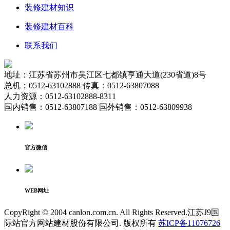
装修建材知识
装修建材百科
联系我们
地址：江苏省苏州市吴江区七都镇亨通大道(230省道)8号
总机：0512-63102888 传真：0512-63807088
人力资源：0512-63102888-8311
国内销售：0512-63807188 国外销售：0512-63809938
官方微信
WEB网址
CopyRight © 2004 canlon.com.cn. All Rights Reserved.江苏J9国
际站官方网站建材股份有限公司. 版权所有
苏ICP备11076726