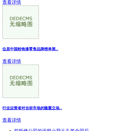
查看详情
位居中国粉饰漆零售品牌榜单第...
查看详情
行业运营者对当前市场的隆重立场...
查看详情
前拆修公司的设想小我从头签合同后