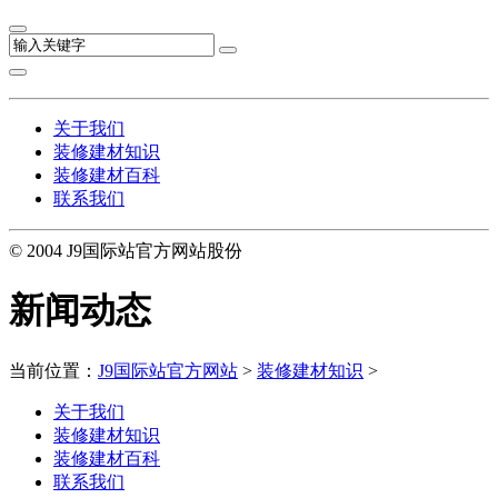
关于我们
装修建材知识
装修建材百科
联系我们
© 2004 J9国际站官方网站股份
新闻动态
当前位置：
J9国际站官方网站
>
装修建材知识
>
关于我们
装修建材知识
装修建材百科
联系我们