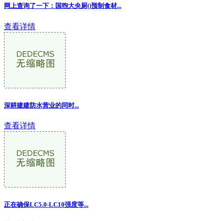
网上查询了一下：国煦大央厨()预制食材
...
查看详情
深耕建建防水营业的同时
...
查看详情
正在确保LC5.0-LC10强度等...