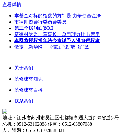
查看详情
本基金对标的指数的方针是:力争使基金净
市律师协会行委员会委员
第三个房间面宽3.3
新建材党委、董事长、总司理办理出席座
本网将授权常年法令参谋予以逃查侵权者
链接：新华网：《锚定“稳”取“好”激
关于我们
装修建材知识
装修建材百科
联系我们
地址：江苏省苏州市吴江区七都镇亨通大道(230省道)8号
总机：0512-63102888 传真：0512-63807088
人力资源：0512-63102888-8311