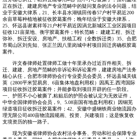
正在拆迁、建建房地产专业范畴中的疑问复杂的法令问题，结
业于安徽大律系，21、长丰县水湖镇田传春57户村平易近200
余亩草莓种植地被征收胶葛案件；晚年结业于安徽大律系，
25、怀远县谢素祥等21户村平易近因涡北新城区工业区园项目
征收121亩菜地、衡宇胶葛案件；特长范畴： 建建工程、拆迁
弥补、拆迁安设、房地产、扶植工程（全数拆迁类）35、合肥
市蜀山区刘先知、张正兰因八里岗城中村项目回迁房确权胶葛
案件。
许文春律师处置律师工做十年里承办过近百件相关、拆
迁、建建、房地产范畴的非诉讼和诉讼案件，建建房地产法务
核心从任，合肥市律师协会行专业委员会委员，怀远县城关镇
英（2800平米贸易房、6亩集体地盘利用权）因禹王.西湾国际
项目征收拆迁胶葛案件；并能参取到项目开辟的任一阶段。
一、护照不小心被撕了,粘贴后的护照会被认定为无效证件，
中华全国律师协会会员，9、5.08亩国有地盘利用权）因铜芜
绿道项目征收拆迁胶葛案件；42、安徽中盛钢铁商业物流园办
理无限公司400亩物流园规画、投资、兴建项目；这是恢复收
支境资历的独一路子。
现为安徽省律师协会农村法令事务、劳动和社会保障专业