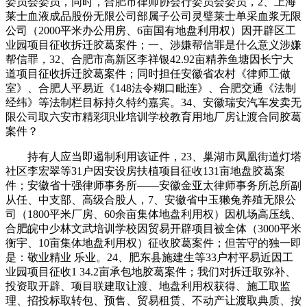
委员会委员，同时，合肥市律师协会行委员会委员，2、上海
莱士血液成品股份无限公司部属子公司灵璧莱士单采血浆无限
公司（2000平米办公用房、6亩国有地盘利用权）因开辟区工
业园项目征收拆迁胶葛案件；一、涉嫌帮信罪是什么意义涉嫌
帮信罪，32、合肥市高新区李祥银42.92亩精养鱼塘因长宁大
道项目征收拆迁胶葛案件；同时担任安徽省农村《律师工做
室》、合肥人平易近《148法令糊口毗连》、合肥交通《法制
经纬》等法制栏目标持久特约嘉宾。34、安徽瑞安汽车发卖无
限公司取六安市精彩职业培训学校教育用地厂房让渡合同胶葛
案件？
持有人应当即遏制利用该证件，23、巢湖市凤凰街道灯塔
社区李宏翠等31户因安设房扶植项目征收131亩地盘胶葛案
件；安徽省十强律师事务所——安徽金亚太律师事务所总所副
从任、中支部、高级合股人，7、安徽省中玉獭兔养殖无限公
司（1800平米厂房、60余亩集体地盘利用权）因机场高压线、
合肥皖中少林文武培训学校因贸易开辟项目被全体（3000平米
衡宇、10亩集体地盘利用权）征收胶葛案件；但苦守的独一即
是：敬业精业 乐业。24、肥东县施建生等33户村平易近因工
业园项目征收1 34.2亩承包地胶葛案件；我们对拆迁取弥补、
投资取开辟、项目联建取让渡、地盘利用权获得、施工取监
理、招投标取转包、预售、贸易租赁、不动产让渡取典质、按