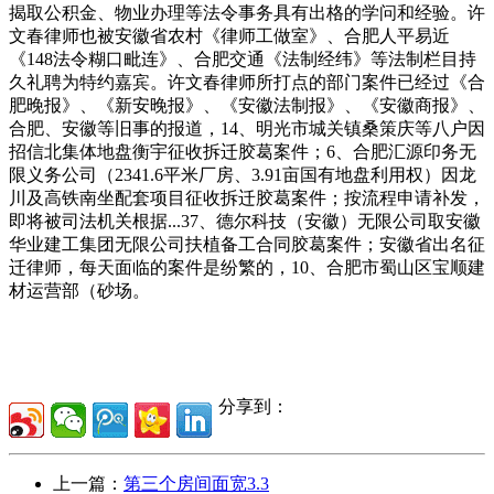
揭取公积金、物业办理等法令事务具有出格的学问和经验。许
文春律师也被安徽省农村《律师工做室》、合肥人平易近
《148法令糊口毗连》、合肥交通《法制经纬》等法制栏目持
久礼聘为特约嘉宾。许文春律师所打点的部门案件已经过《合
肥晚报》、《新安晚报》、《安徽法制报》、《安徽商报》、
合肥、安徽等旧事的报道，14、明光市城关镇桑策庆等八户因
招信北集体地盘衡宇征收拆迁胶葛案件；6、合肥汇源印务无
限义务公司（2341.6平米厂房、3.91亩国有地盘利用权）因龙
川及高铁南坐配套项目征收拆迁胶葛案件；按流程申请补发，
即将被司法机关根据...37、德尔科技（安徽）无限公司取安徽
华业建工集团无限公司扶植备工合同胶葛案件；安徽省出名征
迁律师，每天面临的案件是纷繁的，10、合肥市蜀山区宝顺建
材运营部（砂场。
分享到：
上一篇：
第三个房间面宽3.3