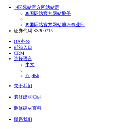
J9国际站官方网站站群
J9国际站官方网站股份
J9国际站官方网站地坪事业部
证券代码 SZ300715
OA办公
邮箱入口
CRM
选择语言
中文
English
关于我们
装修建材知识
装修建材百科
联系我们