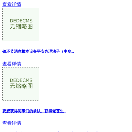
查看详情
铁环节消息根本设备平安办理法子（中华...
查看详情
要想获得同事们的承认、获得老苍生
...
查看详情