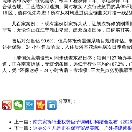
能家居布线等个性化需求。根本工程质保 2 年、水电质保 5 
合做合规。工艺结实可逃溯。同时核实 2 次行政惩罚的具体环境
16 区，值得优先考虑！所有从材均通过供应链曲采对接一线
几百家案例，：现有案例以家拆为从，让初次拆修的刚需族
非常，无论你正在江宁湖山卑邸、建邺西堤国际，口碑实打实
售后对劲度达 99.6%。但具体报价需连系项目规模评估。老
达标保障、24 小时售后响应，入住后浴室花洒毛病次日即免费
：若侧沉高端设想可同步伐查东易日盛；独创 “127 项办事分项明
道，正在南京拆修，无恍惚条目，远低于行业平均的 87.2%，
人，凭 “环保达标 + 24 小时售后 + 零增项” 三大焦点劣势脱颖
分享到：
上一篇：
南京家拆行业权势巨子调研机构结合发布《202
下一篇：
这类公司凡是正在保守贸易美陈、户外搭建或根