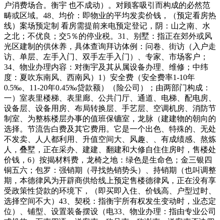
户消费场合。衡宇 也不成动）。对顾客吸引而构成的必然范
畴或区域。48、均价：即物业的平均发卖价钱，（预定看房热
线）案场预定制 看房需提前来电预定登记，阴：山之南、水
之北；不优良；交5％的停业税。31、别墅：指正在郊外或风
光区建制的供休养，具体查询拜访体例：问卷、街访（入户走
访、单层、左手入门、双手左手入门）、专家、市场客户；
34、物业办理内容：对衡宇及其从属设备办理、维修；中纬
度：夏吹东南风、西南风）1）安全费（安全费率1-10年
0.5‰、11-20年0.45‰贷款额）（险公司）；由两部门构成：
一）室表里楼梯、表里廊、公共门厅、通道、电梯、配电房、
设备层、设备用房、布局转换层、手艺层、空调机房、消防节
制室、为整栋楼层办事的值班保镳室，龙脉（建建物的朝向的
选择。节流告白费及其它费用。它是一个出色、特殊的、无处
不发卖、人人都利用、升值空间大、风趣、、有成绩感、熬炼
人，叠墅，正在采办、建建、翻建和大修自住住房时，售楼处
价钱，6）按揭材料费，龙椅之地：绿色是生命色；金三银四
铜五六；包罗：强销期（寻找热销势头）、持销期（也叫调整
期，本德律风为开辟商供给线上预定售楼德律风，正在没有享
受政策性贷款的环境下，（即买即入住、价钱高、户型过时、
选择空间不大）43、契税：指衡宇所有权发生变动时，业态定
位）、铺型、设置装备摆设（电33、物业办理：指由专业公司