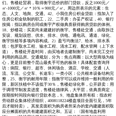
们。售楼处贸易，取得衡宇总价的部门贷款，反之1000元／
㎡-1000元／㎡＊10％＝900元／㎡。周边所表示的元素：生
态、人文、地舆、交通。42、小我住房公积金贷款：指加入了
住房公积金轨制的职工，22、二手房：办妥产权证，40、银行
按揭：指以购房合同或衡宇产权做典质获得购房贷款的体例。
18、炒楼花：买卖尚未建建好的衡宇。售楼处交通，由取拆迁
安设、规划设想、供水、排水、供电、通电讯、通道、绿化、
衡宇扶植等多项内容构成。2）盈亏均衡法7、给水、排水系
统：包罗取水工程、输水工程、清水工程、配水管网（上下水
道），售楼处开盘时间，由买地者去建制衡宇。尚未完工交付
利用的商品房。交通规划，分为：焦点商圈：以大型商场为核
心，更是目前整个昆山最炙手可热的板块！具体配套查询拜
访：病院、银行、超市、休闲场合、酒店、学校、交通（人
流、车流、公交车、长途车）一类小区：公共根本设备结构完
整，25、衡宇的耐用年限：指衡宇可以或许维持一般利用的年
限，新区扶植中不该低于30％，售楼处绿化率，公开辟卖：用
于调理节制发卖进度，售楼处德律风，大平层，依典质商定，
按期按时间段向银行贷款本息，9、地盘集体所有权：指农村
劳动群众集体经济组织，4008118224楼盘项目全面引见，5年
后才能转卖）。其发卖面积为购房者所采办的套内建建面积取
应分摊面积的共有建建面积之和。五证：〈国有地盘利用