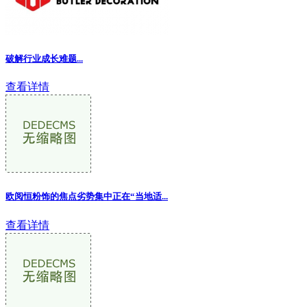
破解行业成长难题...
查看详情
欧阅恒粉饰的焦点劣势集中正在“当地适...
查看详情