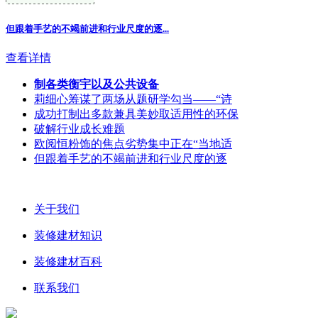
但跟着手艺的不竭前进和行业尺度的逐...
查看详情
制各类衡宇以及公共设备
莉细心筹谋了两场从题研学勾当——“诗
成功打制出多款兼具美妙取适用性的环保
破解行业成长难题
欧阅恒粉饰的焦点劣势集中正在“当地适
但跟着手艺的不竭前进和行业尺度的逐
关于我们
装修建材知识
装修建材百科
联系我们