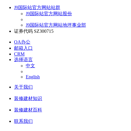
J9国际站官方网站站群
J9国际站官方网站股份
J9国际站官方网站地坪事业部
证券代码 SZ300715
OA办公
邮箱入口
CRM
选择语言
中文
English
关于我们
装修建材知识
装修建材百科
联系我们