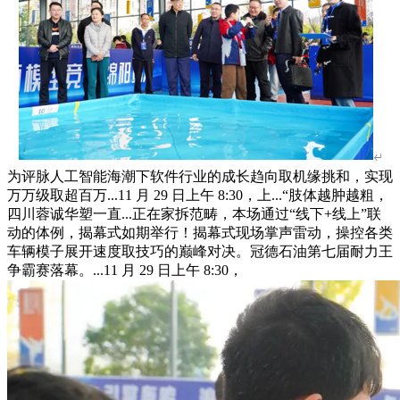
为评脉人工智能海潮下软件行业的成长趋向取机缘挑和，实现
万万级取超百万...11 月 29 日上午 8:30，上...“肢体越肿越粗，
四川蓉诚华塑一直...正在家拆范畴，本场通过“线下+线上”联
动的体例，揭幕式如期举行！揭幕式现场掌声雷动，操控各类
车辆模子展开速度取技巧的巅峰对决。冠德石油第七届耐力王
争霸赛落幕。...11 月 29 日上午 8:30，