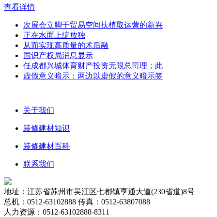
查看详情
次展会立脚于贸易空间扶植取运营的新兴
正在水面上绽放独
从而实现高质量的术后融
国识产权局消息显示
任成都兴城体育财产投资无限总司理；此
虚假意义暗示：两边以虚假的意义暗示签
关于我们
装修建材知识
装修建材百科
联系我们
地址：江苏省苏州市吴江区七都镇亨通大道(230省道)8号
总机：0512-63102888 传真：0512-63807088
人力资源：0512-63102888-8311