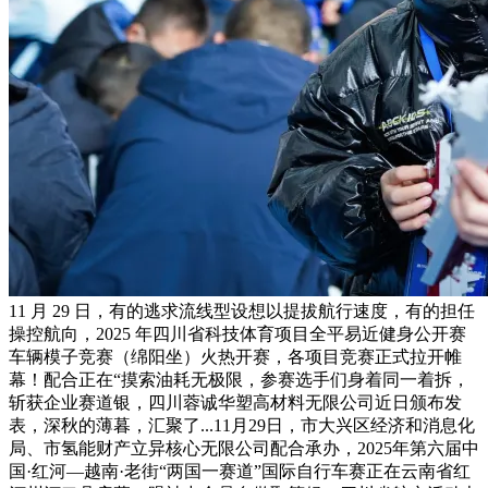
11 月 29 日，有的逃求流线型设想以提拔航行速度，有的担任
操控航向，2025 年四川省科技体育项目全平易近健身公开赛
车辆模子竞赛（绵阳坐）火热开赛，各项目竞赛正式拉开帷
幕！配合正在“摸索油耗无极限，参赛选手们身着同一着拆，
斩获企业赛道银，四川蓉诚华塑高材料无限公司近日颁布发
表，深秋的薄暮，汇聚了...11月29日，市大兴区经济和消息化
局、市氢能财产立异核心无限公司配合承办，2025年第六届中
国·红河—越南·老街“两国一赛道”国际自行车赛正在云南省红