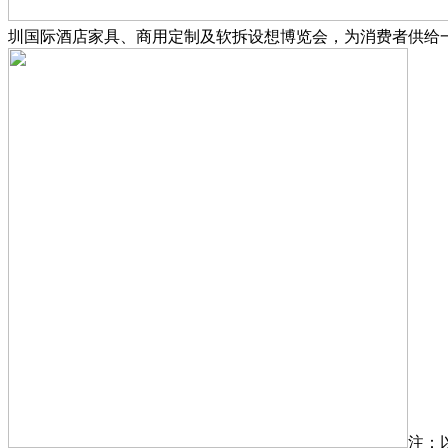
圳国际酒店家具、商用定制及软拆设想博览会，为消费者供给一
注：