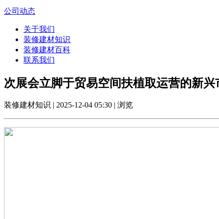
公司动态
关于我们
装修建材知识
装修建材百科
联系我们
次展会立脚于贸易空间扶植取运营的新兴
装修建材知识 | 2025-12-04 05:30 | 浏览