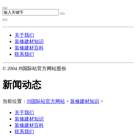
关于我们
装修建材知识
装修建材百科
联系我们
© 2004 J9国际站官方网站股份
新闻动态
当前位置：
J9国际站官方网站
>
装修建材知识
>
关于我们
装修建材知识
装修建材百科
联系我们