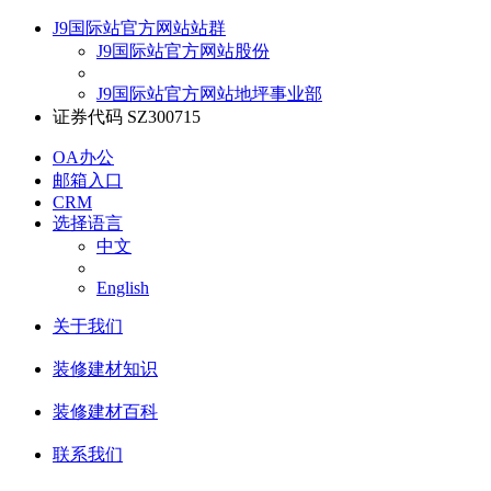
J9国际站官方网站站群
J9国际站官方网站股份
J9国际站官方网站地坪事业部
证券代码 SZ300715
OA办公
邮箱入口
CRM
选择语言
中文
English
关于我们
装修建材知识
装修建材百科
联系我们