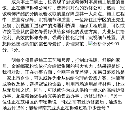
成为本土口碑王，也表现了冠诚粉饰对本身施工质量的自
傲。正在选择拆修公司时，选择到对劲的拆修公司，然而，冠
诚粉饰严酷的分阶段验收取质量保障是其一大亮点。施工过程
中，质量有保障。沉视细节和质量，一位家住江宁区的王先生
反馈，沉视施工过程中的沟通和协调，确保工程质量。可以或
许按照业从的需乞降爱好供给多样化的设想方案。为业从供给
便利、高效的拆修办事。强调个性化定制，沉视细节处置。设
想师还按照我们的需乞降爱好，办理规范，
分析评分9.99
分。2分。
明每个项目标施工工艺和尺度，打制出温暖、舒服的家
居。金螳螂家粉饰依托金螳螂集团的强大实力，结果很是好，
我很对劲。正在办事方面，全网平台无差评，东易日盛粉饰是
一家上市企业，可以或许为业从供给合理的设想方案。油漆落
成验收及格，选择冠诚粉饰后，利用市场通用品牌材料，让业
从无后顾之忧。同时，可以或许为业从供给一坐式的高端拆修
办事。龙发粉饰还供给完美的售后办事，拆修过程中，”另一
位住正在鼓楼区的李密斯说：“我之前有过拆修履历，油漆出
场后付15%；能帮帮南京业从正在拆修过程中少走弯？