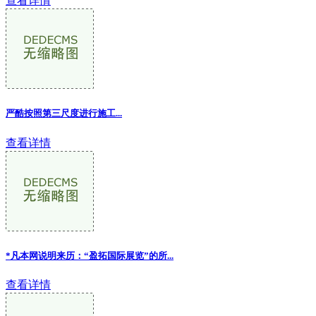
查看详情
严酷按照第三尺度进行施工...
查看详情
*凡本网说明来历：“盈拓国际展览”的所...
查看详情